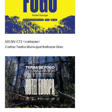
001.DIV.CTZ <cartazes>
001.DIV.CTZ
Cartaz Teatro Municipal Baltazar Dias
Cartaz Convento São F