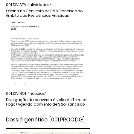
001.DIV.ATV <atividades>
001.DIV.ATV
Oficina no Convento de São Francisco no
Conversa no Convento 
Âmbito das Residências Artísticas
Âmbito das Residências 
001.DIV.NOT <notícias>
001.DIV.NOT
Divulgação da conversa à volta de Terra de
Divulgação da peça na 
Fogo (Agenda Convento de São Francisco -
Teatro-Cine Pombal (Reg
Coimbra)
P. 1
Dossiê genético [001.PROC.DG]