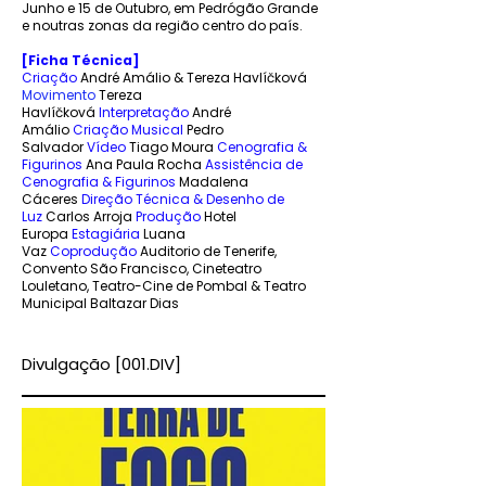
Junho e 15 de Outubro, em Pedrógão Grande
e noutras zonas da região centro do país.
[Ficha Técnica]
Criação
André Amálio & Tereza Havlíčková
Movimento
Tereza
Havlíčková
Interpretação
André
Amálio
Criação Musical
Pedro
Salvador
Vídeo
Tiago Moura
Cenografia &
Figurinos
Ana Paula Rocha
Assistência de
Cenografia & Figurinos
Madalena
Cáceres
Direção Técnica & Desenho de
Luz
Carlos Arroja
Produção
Hotel
Europa
Estagiária
Luana
Vaz
Coprodução
Auditorio de Tenerife,
Convento São Francisco, Cineteatro
Louletano, Teatro-Cine de Pombal & Teatro
Municipal Baltazar Dias
Divulgação [001.DIV]