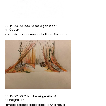
001.PROC.DG.MUS <dossiê genético>
001.PROC.DG.MUS
<música>
Notas do criador music
Notas do criador musical - Pedro Salvador
P. 2
P. 1
001.PROC.DG.CEN <dossiê genético>
001.PROC.DG.CEN
<cenografia>
Últimos esboços elaborados por Ana Paula
Primeiro esboço elaborado por Ana Paula
Rocha <janeiro de 2026