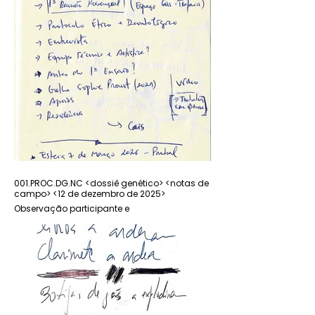
001.PROC.DG.NC <dossiê genético> <notas de
001.PROC.DG.NC <12 de 
campo> <12 de dezembro de 2025>
Observação participant
Observação participante e
acompanhamento do pr
acompanhamento do processo de criação
- Ruben Ferreira
- Ruben Ferreira
P. 2
P. 1