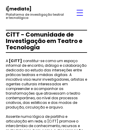
i
[mediato]
Plataforma de investigação teatral
e tecnológica
CiTT - Comunidade de
Investigação em Teatro e
Tecnologia
A
[CiTT]
co
nstitui-se como um espaço
informal de encontro, diálogo e colaboração
dedicado ao estudo das interseções entre
práticas teatrais e médias digitais. A
iniciativa visa reunir investigadores, artistas e
agentes culturais interessados em
compreender e acompanhar as
transformações que atravessam o teatro
contemporâneo, ao nível dos processos
criativos, das estéticas e dos modos de
produção, circulação e arquivo.
Assente numa lógica de partilha e
articulação em rede, a [CiTT] promove o
intercâmbio de conhecimento, recursos e