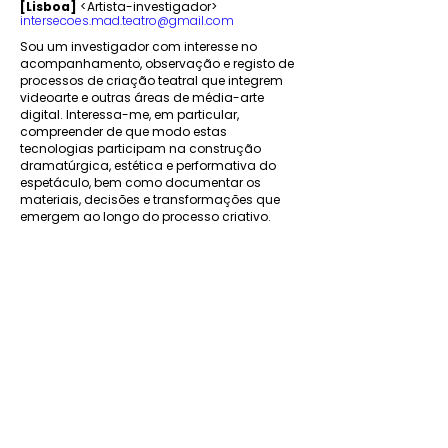
[Lisboa]
<Artista-investigador>
intersecoes.mad.teatro@gmail.com
Sou um investigador com interesse no
acompanhamento, observação e registo de
processos de criação teatral que integrem
videoarte e outras áreas de média-arte
digital. Interessa-me, em particular,
compreender de que modo estas
tecnologias participam na construção
dramatúrgica, estética e performativa do
espetáculo, bem como documentar os
materiais, decisões e transformações que
emergem ao longo do processo criativo.
[Entidades teatrais]
[
Hotel Europa
]
[Almada]
<Companhia de Teatro>
andre@hoteleuropateatro.com
tereza@hoteleuropateatro.com
Têm desenvolvido criações de teatro
documental situadas entre o teatro, a dança