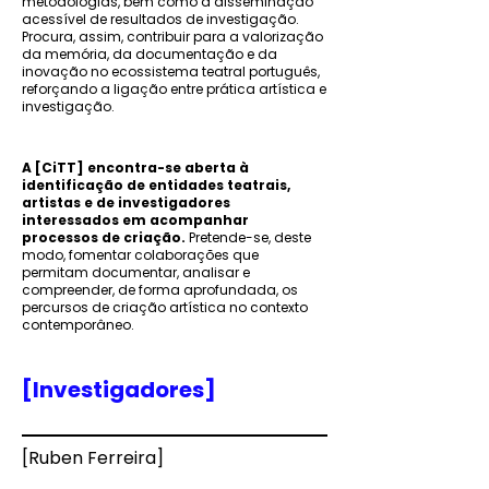
metodologias, bem como a disseminação
acessível de resultados de investigação.
Procura, assim, contribuir para a valorização
da memória, da documentação e da
inovação no ecossistema teatral português,
reforçando a ligação entre prática artística e
investigação.
A [CiTT] encontra-se aberta à
identificação de entidades teatrais,
artistas e de investigadores
interessados em acompanhar
processos de criação.
Pretende-se, deste
modo, fomentar colaborações que
permitam documentar, analisar e
compreender, de forma aprofundada, os
percursos de criação artística no contexto
contemporâneo.
[Investigadores]
[
Ruben Ferreira
]