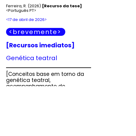
Ferreira, R. (2026
)
[Recurso da tese]
<Português PT>
<17 de abril de 2026>
<brevemente>
[Recursos imediatos]
Genética teatral
[Conceitos base em torno da
genética teatral,
acompanhamento de
processos de criação e
questões éticas]
Ferreira, R. (2026)
[Recurso imediato]
<português PT>
<ver>