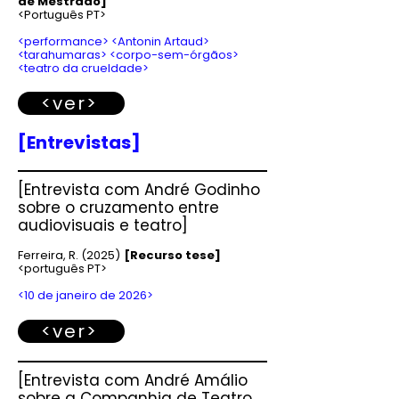
de Mestrado]
<Português PT>
<performance> <Antonin Artaud>
<tarahumaras> <corpo-sem-órgãos>
<teatro da crueldade>
<ver>
[Entrevistas]
[
Entrevista com André Godinho
sobre o
c
ruzamento entre
audiovisuais e teatro]
Ferreira, R. (2025)
[Recurso tese]
<português PT>
<10 de janeiro de 2026>
<ver>
[
Entrevista com André Amálio
sobre a
Companhia de Teatro