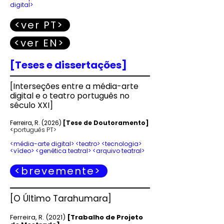
digital>
<ver PT>
<ver EN>
[Teses e dissertações]
[
Interseções entre a média-arte
digital e o teatro português no
século XXI
]
Ferreira, R. (2026)
[Tese de Doutoramento]
<
português PT>
<média-arte digital> <teatro> <tecnologia>
<vídeo> <genética teatral> <arquivo teatral>
<brevemente>
[O Último Tarahumara
]
Ferreira, R. (2021
)
[Trabalho de Projeto