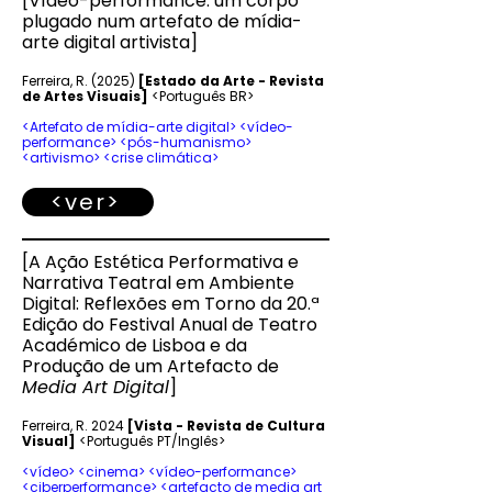
[
Vídeo-performance: um corpo
plugado num artefato de mídia-
arte digital artivista
]​
Ferreira, R. (2025
)
[Estado da Arte - Revista
de Artes Visuais]
<Português BR>
<Artefato de mídia-arte digital> <vídeo-
performance> <pós-humanismo>
<artivismo> <crise climática>
<ver>
[
A Ação Estética Performativa e
Narrativa Teatral em Ambiente
Digital: Reflexões em Torno da 20.ª
Edição do Festival Anual de Teatro
Académico de Lisboa e da
Produção de um Artefacto de
Media Art Digital
]
Ferreira, R. 2024
[Vista - Revista de Cultura
Visual]
<Português PT/Inglês>​
<vídeo> <cinema> <vídeo-performance>
<ciberperformance> <artefacto de media art