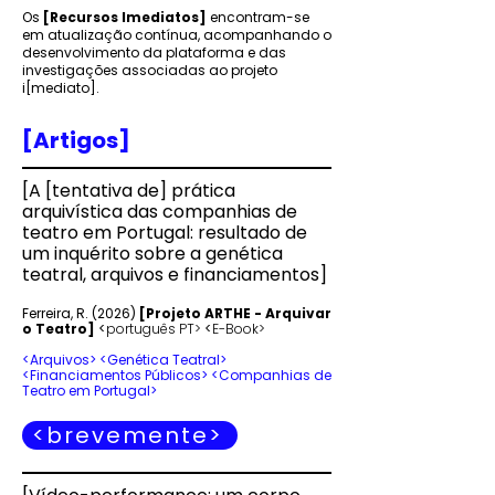
Os
[Recursos Imediatos]
encontram-se
em atualização contínua, acompanhando o
desenvolvimento da plataforma e das
investigações associadas ao projeto
i[mediato].
[Artigos]
[
A [tentativa de] prática
arquivística das companhias de
teatro em Portugal: resultado de
um inquérito sobre a genética
teatral, arquivos e financiamentos
]
Ferreira, R. (2026)
[Projeto ARTHE - Arquivar
o Teatro]
<
português PT>
<
E-Book>
<Arquivos> <Genética Teatral>
<Financiamentos Públicos> <Companhias de
Teatro em Portugal>
<brevemente>