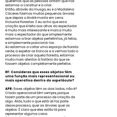
queremos que as pessoas sintam que nós
estamos a construir e a criar.
Então, através do musgo, eu e a Madalena
Cáceres fizemos muitas pequenas árvores
que depois o André monta em cena.
Inclusive florestas. E eu acho que essa
criação que é feita aos olhos do espectador
é muito mais interessante e marca muito
mais o espectador do que simplesmente
estarmos a tirar objetos perfeitinhos, já feitos,
e simplesmente posicioná-los.
Ao estarmos a cortar uma esponja de florista
verde, a espetar os troncos e a vermos todo o
processo de criar aquela floresta, estamos
muito mais atentos à história do que se
fossem objetos completamente perfeitos.
RF: Consideras que esses objetos têm
uma função mais representacional ou
mais operativa dentro do espetáculo?
APR:
Esses objetos têm os dois lados, não é?
O lado operacional têm sempre, porque
fazem parte de um processo de criação de
algo. Aliás, tudo o que está ali faz parte
desse processo, quer as árvores quer os
objetos. É claro que eles estão lá para
representar alguma coisa.