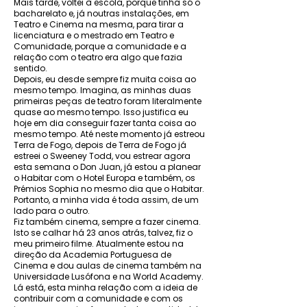
Mais tarde, voltei à escola, porque tinha só o
bacharelato e, já noutras instalações, em
Teatro e Cinema na mesma, para tirar a
licenciatura e o mestrado em Teatro e
Comunidade, porque a comunidade e a
relação com o teatro era algo que fazia
sentido.
Depois, eu desde sempre fiz muita coisa ao
mesmo tempo. Imagina, as minhas duas
primeiras peças de teatro foram literalmente
quase ao mesmo tempo. Isso justifica eu
hoje em dia conseguir fazer tanta coisa ao
mesmo tempo. Até neste momento já estreou
Terra de Fogo, depois de Terra de Fogo já
estreei o Sweeney Todd, vou estrear agora
esta semana o Don Juan, já estou a planear
o Habitar com o Hotel Europa e também, os
Prémios Sophia no mesmo dia que o Habitar.
Portanto, a minha vida é toda assim, de um
lado para o outro.
Fiz também cinema, sempre a fazer cinema.
Isto se calhar há 23 anos atrás, talvez, fiz o
meu primeiro filme. Atualmente estou na
direção da Academia Portuguesa de
Cinema e dou aulas de cinema também na
Universidade Lusófona e na World Academy.
Lá está, esta minha relação com a ideia de
contribuir com a comunidade e com os