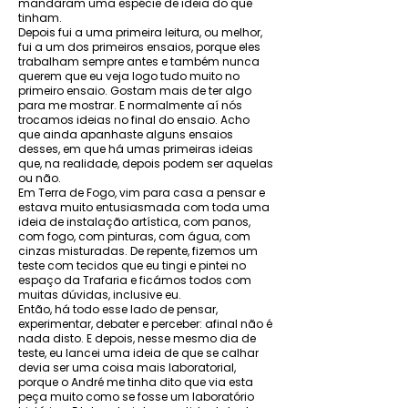
mandaram uma espécie de ideia do que
tinham.
Depois fui a uma primeira leitura, ou melhor,
fui a um dos primeiros ensaios, porque eles
trabalham sempre antes e também nunca
querem que eu veja logo tudo muito no
primeiro ensaio. Gostam mais de ter algo
para me mostrar. E normalmente aí nós
trocamos ideias no final do ensaio. Acho
que ainda apanhaste alguns ensaios
desses, em que há umas primeiras ideias
que, na realidade, depois podem ser aquelas
ou não.
Em Terra de Fogo, vim para casa a pensar e
estava muito entusiasmada com toda uma
ideia de instalação artística, com panos,
com fogo, com pinturas, com água, com
cinzas misturadas. De repente, fizemos um
teste com tecidos que eu tingi e pintei no
espaço da Trafaria e ficámos todos com
muitas dúvidas, inclusive eu.
Então, há todo esse lado de pensar,
experimentar, debater e perceber: afinal não é
nada disto. E depois, nesse mesmo dia de
teste, eu lancei uma ideia de que se calhar
devia ser uma coisa mais laboratorial,
porque o André me tinha dito que via esta
peça muito como se fosse um laboratório