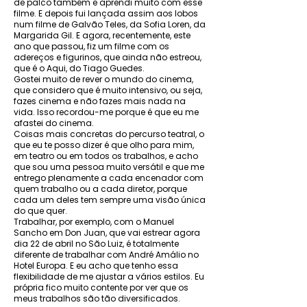
de palco também e aprendi muito com esse
filme. E depois fui lançada assim aos lobos
num filme de Galvão Teles, da Sofia Loren, da
Margarida Gil. E agora, recentemente, este
ano que passou, fiz um filme com os
adereços e figurinos, que ainda não estreou,
que é o Aqui, do Tiago Guedes.
Gostei muito de rever o mundo do cinema,
que considero que é muito intensivo, ou seja,
fazes cinema e não fazes mais nada na
vida. Isso recordou-me porque é que eu me
afastei do cinema.
Coisas mais concretas do percurso teatral, o
que eu te posso dizer é que olho para mim,
em teatro ou em todos os trabalhos, e acho
que sou uma pessoa muito versátil e que me
entrego plenamente a cada encenador com
quem trabalho ou a cada diretor, porque
cada um deles tem sempre uma visão única
do que quer.
Trabalhar, por exemplo, com o Manuel
Sancho em Don Juan, que vai estrear agora
dia 22 de abril no São Luiz, é totalmente
diferente de trabalhar com André Amálio no
Hotel Europa. E eu acho que tenho essa
flexibilidade de me ajustar a vários estilos. Eu
própria fico muito contente por ver que os
meus trabalhos são tão diversificados.