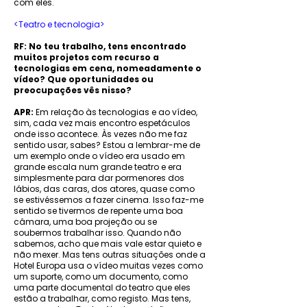
com eles.
<Teatro e tecnologia>
RF: No teu trabalho, tens encontrado
muitos projetos com recurso a
tecnologias em cena, nomeadamente o
vídeo? Que oportunidades ou
preocupações vês nisso?
APR:
Em relação às tecnologias e ao vídeo,
sim, cada vez mais encontro espetáculos
onde isso acontece. Às vezes não me faz
sentido usar, sabes? Estou a lembrar-me de
um exemplo onde o vídeo era usado em
grande escala num grande teatro e era
simplesmente para dar pormenores dos
lábios, das caras, dos atores, quase como
se estivéssemos a fazer cinema. Isso faz-me
sentido se tivermos de repente uma boa
câmara, uma boa projeção ou se
soubermos trabalhar isso. Quando não
sabemos, acho que mais vale estar quieto e
não mexer. Mas tens outras situações onde a
Hotel Europa usa o vídeo muitas vezes como
um suporte, como um documento, como
uma parte documental do teatro que eles
estão a trabalhar, como registo. Mas tens,