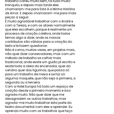
trabalho correu muito bem, foi tudo muito
tranquilo, e depois mais tarde eles
chamaram-me para Esta é a Minha História
de Amor. E depois chamaram-me para mais
peças a seguir.
É muito agradável trabalhar com o André e
com a Tereza, e com os atores normalmente
que eles escolhem, porque é realmente um
processo de criação coletiva, onde todos
temos algo a dizer, onde os nossos
contributos são válidos para a criação do
texto e te fazem questionar.
Não é como, muitas vezes, em projetos mais,
não quer dizer conservadores, mas com um
método de trabalho se calhar mais
tradicional, onde existe um guião já escrito e
existe toda a ideia do encenador, quer do
cenário quer dos figurinos, que passa só
para um trabalho de mesa e se faz só
alguma maquete, que não seja a primeira, a
segunda ou a terceira.
Com a Hotel Europa há todo um espaço de
criação desde o primeiro momento e isso
agrada muito. Não quer dizer que me
desagradem os outros trabalhos, mas
agrada-me muito trabalhar esta parte do
teatro documental com eles e aprender. Eu
aprendo muito com os trabalhos que faço