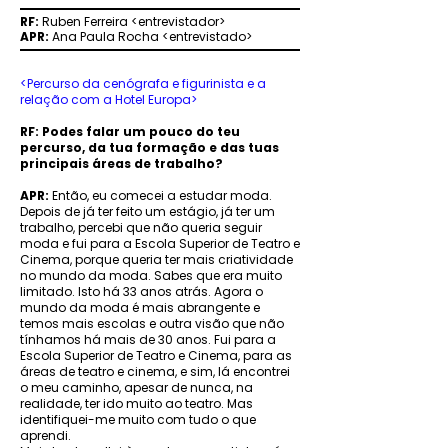
RF:
Ruben Ferreira <entrevistador>
APR:
Ana Paula Rocha
<entrevistado>
<Percurso da cenógrafa e figurinista e a
relação com a Hotel Europa>
RF: Podes falar um pouco do teu
percurso, da tua formação e das tuas
principais áreas de trabalho?
APR:
Então, eu comecei a estudar moda.
Depois de já ter feito um estágio, já ter um
trabalho, percebi que não queria seguir
moda e fui para a Escola Superior de Teatro e
Cinema, porque queria ter mais criatividade
no mundo da moda. Sabes que era muito
limitado. Isto há 33 anos atrás. Agora o
mundo da moda é mais abrangente e
temos mais escolas e outra visão que não
tínhamos há mais de 30 anos. Fui para a
Escola Superior de Teatro e Cinema, para as
áreas de teatro e cinema, e sim, lá encontrei
o meu caminho, apesar de nunca, na
realidade, ter ido muito ao teatro. Mas
identifiquei-me muito com tudo o que
aprendi.