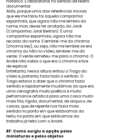
histórico. E laboratorial no sentido de teatro
documental.
Aliás, porque uma das referências iniciais
que ele me falou foi aquela companhia
espanhola, que agora não me lembro do
nome, mas deves ter anotado, do Jordi
(Companhia Jordi Bertran). É uma
companhia espanhola, agora não me
recordo do nome. E lembrei-me do chroma
(chroma key), ou seja, não me lembrei se era
chroma ou não no vídeo, lembrei-me do
verde. O verde remeteu-me para o chroma. O
André não sabia o que era o chroma e tive
de explicar.
Entretanto, nessa altura entrou o Tiago do
vídeo e, portanto, fazia todo o sentido. O
Tiago estava a dizer que o chroma fazia
sentido e rapidamente mudámos do que era
uma cenografia muito poética e muito
performance artística para uma coisa muito
mais fria, rígida, documental, de arquivo, de
caixas, que de repente nos fazia mais
sentido no ponto em que estávamos do
texto, no ponto em que estávamos do
trabalho já feito com o André.
RF: Como surgiu a opção pelas
miniaturas e pelos objetos