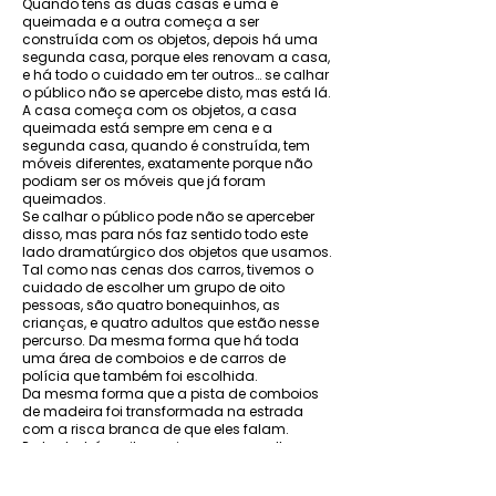
Quando tens as duas casas e uma é
queimada e a outra começa a ser
construída com os objetos, depois há uma
segunda casa, porque eles renovam a casa,
e há todo o cuidado em ter outros… se calhar
o público não se apercebe disto, mas está lá.
A casa começa com os objetos, a casa
queimada está sempre em cena e a
segunda casa, quando é construída, tem
móveis diferentes, exatamente porque não
podiam ser os móveis que já foram
queimados.
Se calhar o público pode não se aperceber
disso, mas para nós faz sentido todo este
lado dramatúrgico dos objetos que usamos.
Tal como nas cenas dos carros, tivemos o
cuidado de escolher um grupo de oito
pessoas, são quatro bonequinhos, as
crianças, e quatro adultos que estão nesse
percurso. Da mesma forma que há toda
uma área de comboios e de carros de
polícia que também foi escolhida.
Da mesma forma que a pista de comboios
de madeira foi transformada na estrada
com a risca branca de que eles falam.
Portanto, há muitas coisas que se calhar o
espectador não se apercebe do verdadeiro
conteúdo do que está a ver, mas está lá. Não