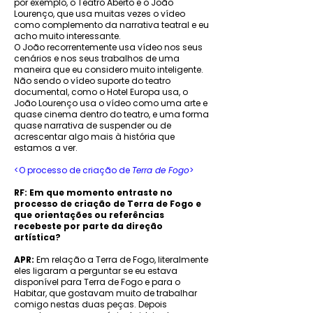
por exemplo, o Teatro Aberto e o João
Lourenço, que usa muitas vezes o vídeo
como complemento da narrativa teatral e eu
acho muito interessante.
O João recorrentemente usa vídeo nos seus
cenários e nos seus trabalhos de uma
maneira que eu considero muito inteligente.
Não sendo o vídeo suporte do teatro
documental, como o Hotel Europa usa, o
João Lourenço usa o vídeo como uma arte e
quase cinema dentro do teatro, e uma forma
quase narrativa de suspender ou de
acrescentar algo mais à história que
estamos a ver.
<O processo de criação de
Terra de Fogo
>
RF: Em que momento entraste no
processo de criação de Terra de Fogo e
que orientações ou referências
recebeste por parte da direção
artística?
APR:
Em relação a Terra de Fogo, literalmente
eles ligaram a perguntar se eu estava
disponível para Terra de Fogo e para o
Habitar, que gostavam muito de trabalhar
comigo nestas duas peças. Depois