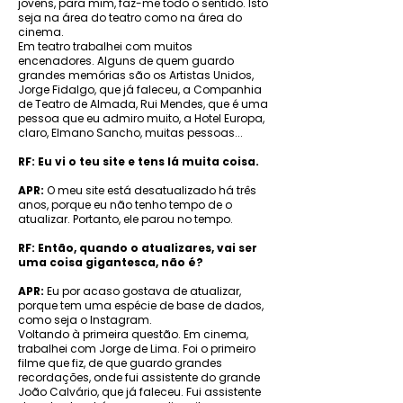
jovens, para mim, faz-me todo o sentido. Isto
seja na área do teatro como na área do
cinema.
Em teatro trabalhei com muitos
encenadores. Alguns de quem guardo
grandes memórias são os Artistas Unidos,
Jorge Fidalgo, que já faleceu, a Companhia
de Teatro de Almada, Rui Mendes, que é uma
pessoa que eu admiro muito, a Hotel Europa,
claro, Elmano Sancho, muitas pessoas...
RF: Eu vi o teu site e tens lá muita coisa.
APR:
O meu site está desatualizado há três
anos, porque eu não tenho tempo de o
atualizar. Portanto, ele parou no tempo.
RF: Então, quando o atualizares, vai ser
uma coisa gigantesca, não é?
APR:
Eu por acaso gostava de atualizar,
porque tem uma espécie de base de dados,
como seja o Instagram.
Voltando à primeira questão. Em cinema,
trabalhei com Jorge de Lima. Foi o primeiro
filme que fiz, de que guardo grandes
recordações, onde fui assistente do grande
João Calvário, que já faleceu. Fui assistente