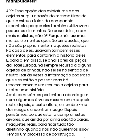
manipuláveis?
APR: Essa opção das miniaturas e dos
objetos surgiu através do mesmo filme de
que te estou a falar, da companhia
espanhola, porque eles também utilizavam
pequenos elementos. No caso deles, eram
mais realistas, não é? Porque nós usamos
muitos elementos que são brinquedos, que
não são propriamente maquetes realistas.
No caso deles, usavam também esses
elementos para contarem a história deles.
E, para além disso, se analisares as peças
da Hotel Europa, há sempre recurso a alguns
objetos de brincar, não sei se no sentido de
neutralizar às vezes a informação poderosa
que eles estão a passar, mas há
recorrentemente um recurso a objetos para
relatar uma história.
Aqui, começámos por tentar a abordagem
com algumas árvores mesmo em maquete
real e depois, a certa altura, eu lembrei-me
do musgo e encontrei musgo. Depois
pensámos: porquê estar a comprar estas
árvores, que ainda por cima são tão caras,
maquetes reais, para ficar tudo tão
direitinho, quando nós não queremos isso?
Temos um processo de construção,