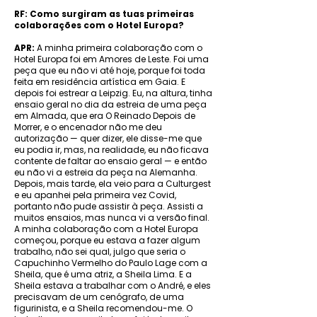
RF: Como surgiram as tuas primeiras
colaborações com o Hotel Europa?
APR:
A minha primeira colaboração com o
Hotel Europa foi em Amores de Leste. Foi uma
peça que eu não vi até hoje, porque foi toda
feita em residência artística em Gaia. E
depois foi estrear a Leipzig. Eu, na altura, tinha
ensaio geral no dia da estreia de uma peça
em Almada, que era O Reinado Depois de
Morrer, e o encenador não me deu
autorização — quer dizer, ele disse-me que
eu podia ir, mas, na realidade, eu não ficava
contente de faltar ao ensaio geral — e então
eu não vi a estreia da peça na Alemanha.
Depois, mais tarde, ela veio para a Culturgest
e eu apanhei pela primeira vez Covid,
portanto não pude assistir à peça. Assisti a
muitos ensaios, mas nunca vi a versão final.
A minha colaboração com a Hotel Europa
começou, porque eu estava a fazer algum
trabalho, não sei qual, julgo que seria o
Capuchinho Vermelho do Paulo Lage com a
Sheila, que é uma atriz, a Sheila Lima. E a
Sheila estava a trabalhar com o André, e eles
precisavam de um cenógrafo, de uma
figurinista, e a Sheila recomendou-me. O