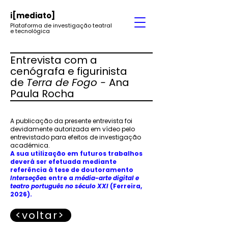
i
[mediato]
Plataforma de investigação teatral
e tecnológica
Entrevista com a
cenógrafa e figurinista
de
Terra de Fogo -
Ana
Paula Rocha
A publicação da presente entrevista foi
devidamente autorizada em vídeo pelo
entrevistado para efeitos de investigação
académica.
A sua utilização em futuros trabalhos
deverá ser efetuada mediante
referência à tese de doutoramento
Interseções
entre a
média-arte digital e
teatro português no século XXI
(Ferreira,
2026).
<voltar>